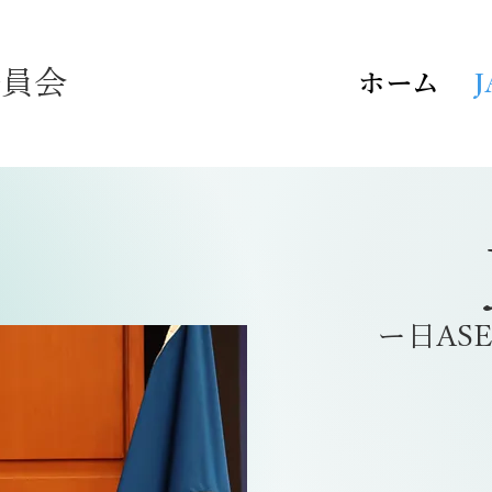
委員会
ホーム
J
​ー日A