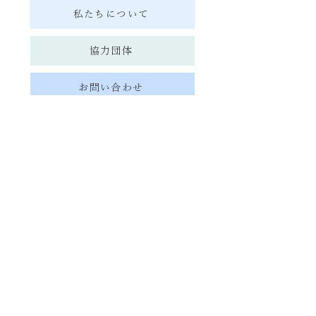
私たちについて
協力団体
お問い合わせ
お知らせ
準備中
日ASEANユースサミット実行委員会
〒113-8654
東京都文京区本郷7丁目3-1